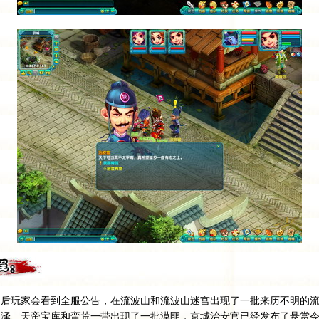
玩家会看到全服公告，在流波山和流波山迷宫出现了一批来历不明的流
沼泽、天帝宝库和蛮荒一带出现了一批漠匪，京城治安官已经发布了悬赏