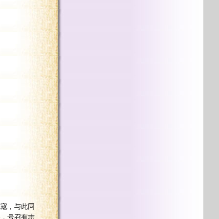
寇，与此同
令，号召有志