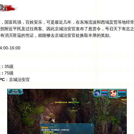
国富民强，百姓安乐，可是最近几年，在东海流波和西域蛮荒等地经常
骚扰附近平民及过往商客。因此京城治安官发布了悬赏令，号召天下有志
你有消灭匪寇的凭证，就能够去京城治安官处换取丰厚的奖励。
00-16:00
级：
35级
级：
75级
PC
：京城治安官