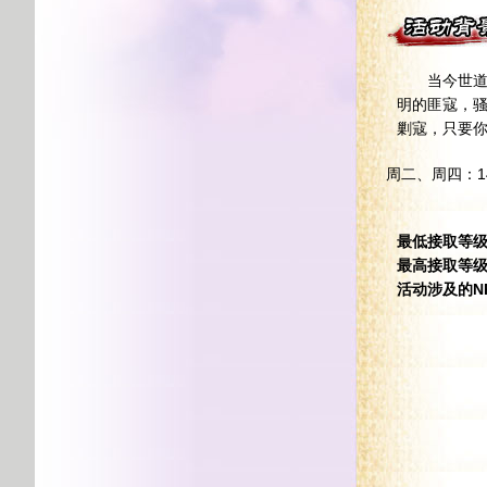
当今世道，
明的匪寇，
剿寇，只要
周二、周四：14:
最低接取等
最高接取等
活动涉及的N