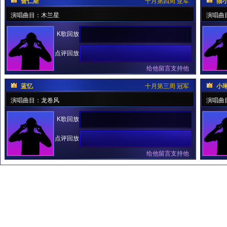
蕾仁斯
十月第四周 亚军
猫
演唱曲目：木兰星
演唱曲
K歌回放
点评回放
给他留言支持他
蓝忆
十月第三周 冠军
小
演唱曲目：龙卷风
演唱曲
K歌回放
点评回放
给他留言支持他