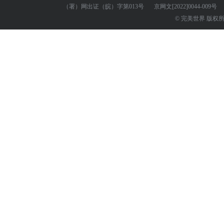
（署）网出证（皖）字第013号
京网文
[2022]0044-009号
© 完美世界 版权所有 Perf