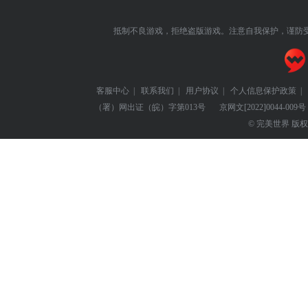
抵制不良游戏，拒绝盗版游戏。注意自我保护，谨防
客服中心
|
联系我们
|
用户协议
|
个人信息保护政策
|
（署）网出证（皖）字第013号
京网文
[2022]0044-009号
© 完美世界 版权所有 Pe