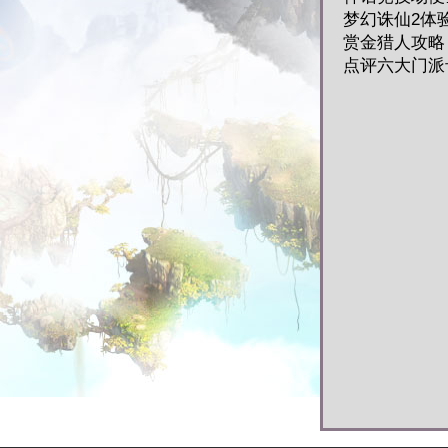
梦幻诛仙2体
赏金猎人攻略
点评六大门派