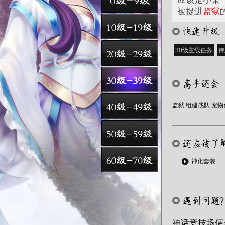
被捉进
监狱
30级主线任务
侍
监狱
组建战队
宠物
神化套装
神话竞技场便