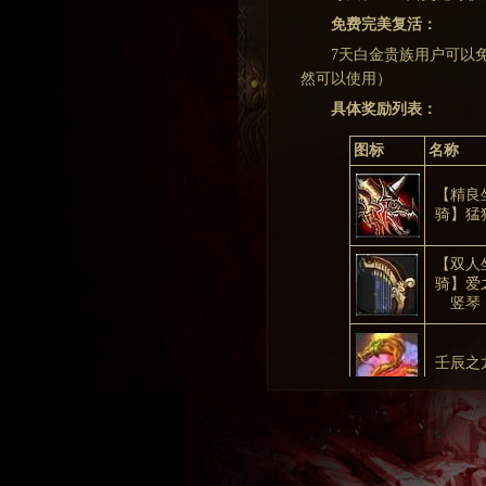
免费完美复活：
7天白金贵族用户可以
然可以使用）
具体奖励列表：
图标
名称
【精良
骑】猛
【双人
骑】爱
竖琴
壬辰之
贵族钱