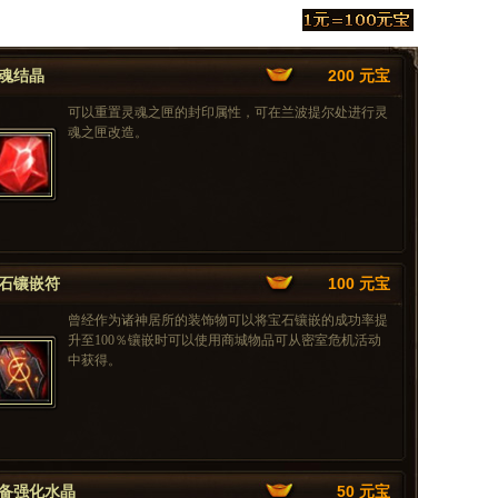
魂结晶
200 元宝
可以重置灵魂之匣的封印属性，可在兰波提尔处进行灵
魂之匣改造。
石镶嵌符
100 元宝
曾经作为诸神居所的装饰物可以将宝石镶嵌的成功率提
升至100％镶嵌时可以使用商城物品可从密室危机活动
中获得。
备强化水晶
50 元宝