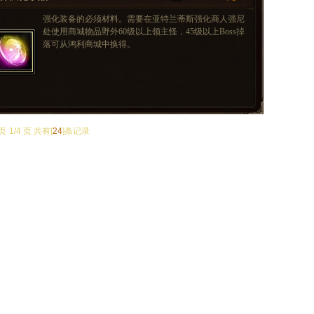
强化装备的必须材料。需要在亚特兰蒂斯强化商人强尼
处使用商城物品野外60级以上领主怪，45级以上Boss掉
落可从鸿利商城中换得。
页
1/4 页 共有[
24
]条记录