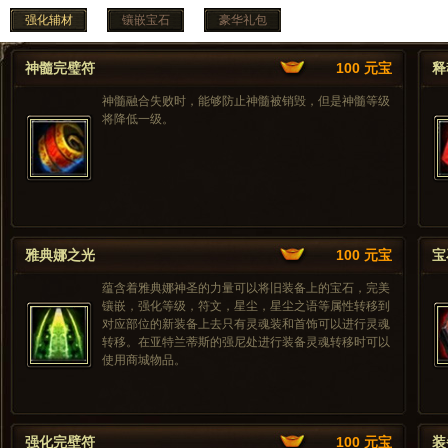
强化辅材
镶嵌宝石
豪华礼包
神髓完璧符
100 元宝
释
神髓融合失败时，能够防止神髓被销毁，但是神髓等级
将降低一级。
雅典娜之光
100 元宝
宝
蕴含着雅典娜神圣的力量可以将旧装备上的宝石，完美
镶嵌，强化等级，符文，星尘，星尘之语等属性转移到
对应部位的新装备上去只有灵魂装和首饰可以进行灵魂
转移。在亚特兰蒂斯的强尼处进行装备灵魂转移时可以
使用商城物品。
强化完壁符
100 元宝
装