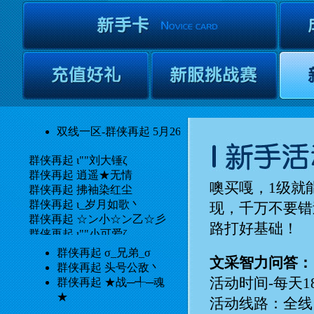
噢买嘎，1级就
现，千万不要错
路打好基础！
文采智力问答：
活动时间-每天18:3
活动线路：全线