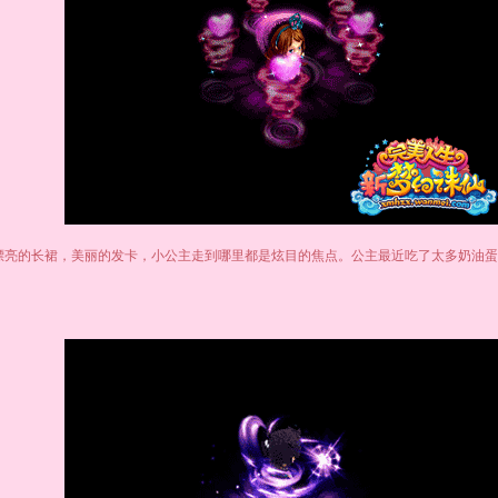
漂亮的长裙，美丽的发卡，小公主走到哪里都是炫目的焦点。公主最近吃了太多奶油蛋