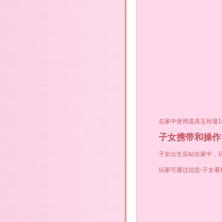
在家中使用道具玉玲珑
子女携带和操作
子女出生后站在家中，
玩家可通过信息-子女