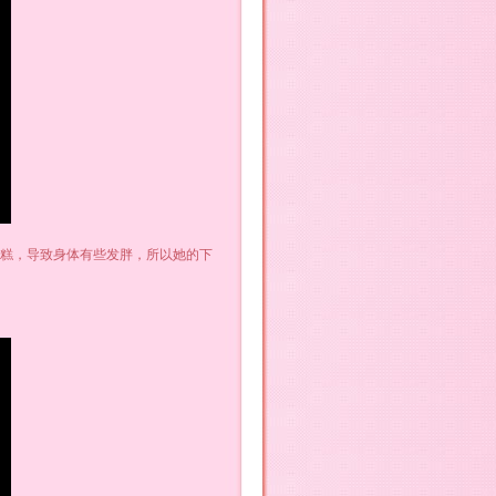
糕，导致身体有些发胖，所以她的下