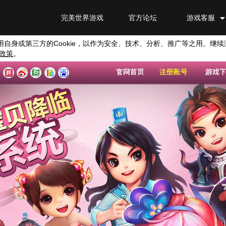
完美世界游戏
官方论坛
游戏客服
用自身或第三方的
Cookie
，以作为安全、技术、分析、推广等之用。继续
政策
。