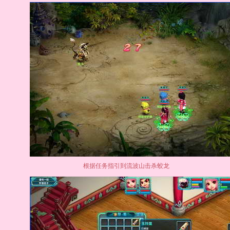
根据任务指引到流波山击杀蛟龙