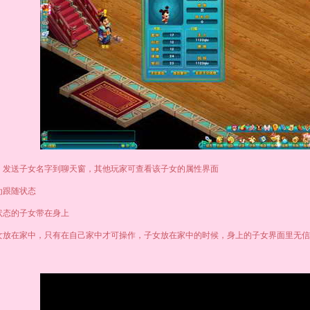
：发送子女名字到聊天窗，其他玩家可查看该子女的属性界面
为跟随状态
状态的子女带在身上
女放在家中，只有在自己家中才可操作，子女放在家中的时候，身上的子女界面里无信