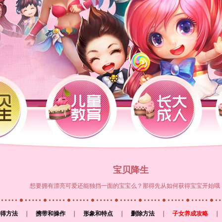
宝贝降生
想要拥有漂亮可爱还能独挡一面的宝宝么？那得先从如何获得宝宝开始哦
得方法
｜
携带和操作
｜
形象和特点
｜
删除方法
｜
子女养成攻略