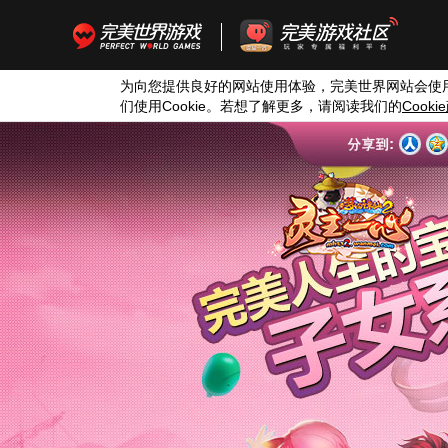
为向您提供良好的网站使用体验，完美世界网站会使
们使用
Cookie
。若想了解更多，请阅读我们的
Cookie