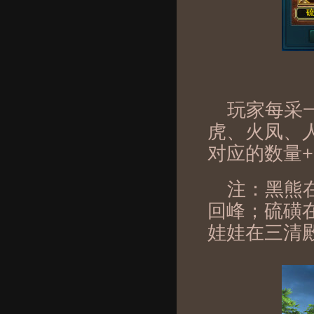
玩家每采
虎、火凤、
对应的数量
注：黑熊
回峰；硫磺
娃娃在三清