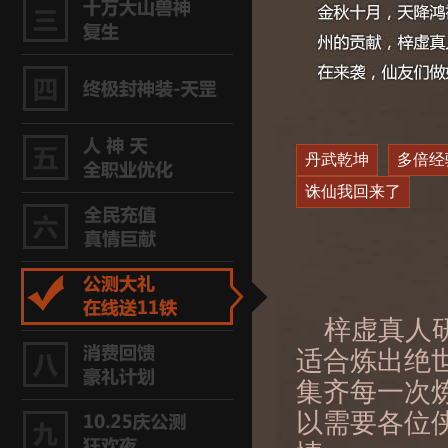
丹武乾坤
多倍经
诛仙我回来了
梓虚真人
适合炼出绝
集齐每一次
以需要各位