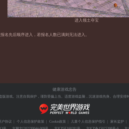
进入领土夺宝
照报名先后顺序进入，若报名人数已满则无法进入。
健康游戏忠告
盗版游戏。注意自我保护，谨防受骗上当。
适度游戏益脑，沉迷游戏伤身。合理安排
用户协议
|
个人信息保护政策
|
Cookie政策
|
儿童个人信息保护指引
|
家长监护
|
13号
京网文
[2022]0044-009号
京ICP证
160281号
京ICP备
15025398号-6
京